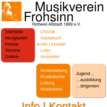
Startseite
Chronik
Neuigkeiten
Gästebuch
Presse
Info | Kontakt
Termine
Links
Galerie
Anmelden
Vereinsleitung
Jugend…
Musikalische
…ausbildung
Leitung
…dirigenten
Musikanten
Info | Kontakt