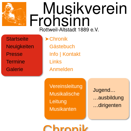
Startseite
Chronik
Neuigkeiten
Gästebuch
Presse
Info | Kontakt
Termine
Links
Galerie
Anmelden
Vereinsleitung
Jugend…
Musikalische
…ausbildung
Leitung
…dirigenten
Musikanten
Chronik