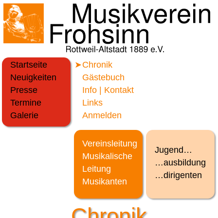
Startseite
Chronik
Neuigkeiten
Gästebuch
Presse
Info | Kontakt
Termine
Links
Galerie
Anmelden
Vereinsleitung
Jugend…
Musikalische
…ausbildung
Leitung
…dirigenten
Musikanten
Chronik