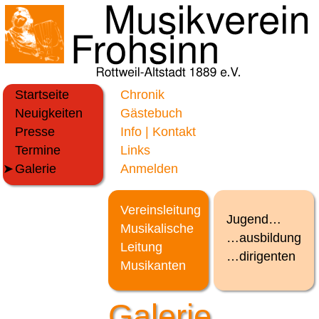
Startseite
Chronik
Neuigkeiten
Gästebuch
Presse
Info | Kontakt
Termine
Links
Galerie
Anmelden
Vereinsleitung
Jugend…
Musikalische
…ausbildung
Leitung
…dirigenten
Musikanten
Galerie