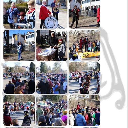
Oktoberfest
Sommerserenade
Jahreskonzert
Schmotziger Donnerstag
2022
Weihnachtsspielen
Kirbe MV Hausen
Oktoberfest Sonntag
Oktoberfest Samstag
Saukirbe Göllsdorf
Stadtfest Rottweil
Jahreskonzert
Generalversammlung
Fasnetssonntag
2021
Weihnachtsspielen