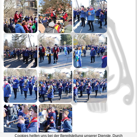
Oktoberfest
Generalversammlung
Öffentliche Musikprobe
Erste Probe
2020
Narrensprung
Kinderball
Schmotziger
Generalversammlung
2019
Weihnachtsspielen
Kirchenkonzert
Oktoberfest Sonntag
Oktoberfest Samstag
Öffentliche Musikprobe
Cookies helfen uns bei der Bereitstellung unserer Dienste. Durch