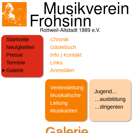
Startseite
Chronik
Neuigkeiten
Gästebuch
Presse
Info | Kontakt
Termine
Links
Galerie
Anmelden
Vereinsleitung
Jugend…
Musikalische
…ausbildung
Leitung
…dirigenten
Musikanten
Galerie