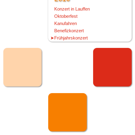
Konzert in Lauffen
Oktoberfest
Kanufahren
Benefizkonzert
Frühjahrskonzert
Fasnetvergaben
Schmotziger
Generalversammlung
Narrentag Oberndorf
60ster Geburtstag
Standbrandmeister Müller
2009
120 Jahre MV Frohsinn
Kirbefest Hausen
Oktoberfest Sonntag
Oktoberfest Samstag
Fronleichnam