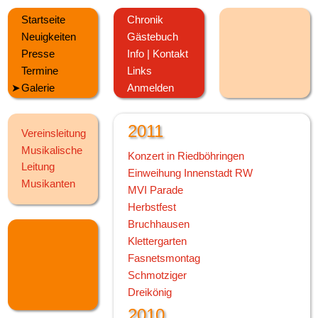
2012
Startseite
Chronik
Neuigkeiten
Gästebuch
Kirbefest Hausen
Presse
Info | Kontakt
Oktoberfest
Termine
Links
Kanufahren
Galerie
Anmelden
100 Jahre MV Horgen
Jahreskonzert
2011
Vereinsleitung
Musikalische
Konzert in Riedböhringen
Leitung
Einweihung Innenstadt RW
Musikanten
MVI Parade
Herbstfest
Bruchhausen
Klettergarten
Fasnetsmontag
Schmotziger
Dreikönig
2010