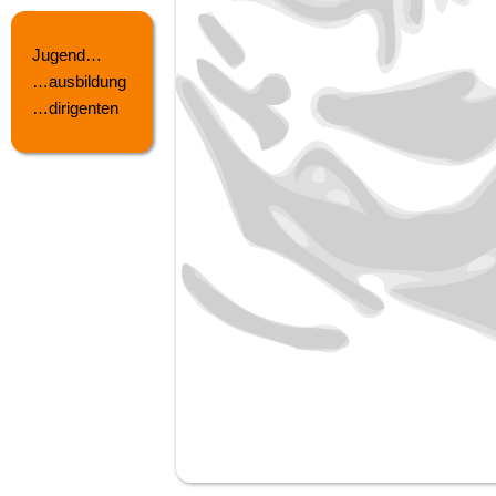
Jugend…
…ausbildung
…dirigenten