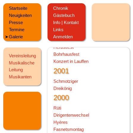
2003
Startseite
Chronik
Neuigkeiten
Gästebuch
Weihnachtsspielen
Presse
Info | Kontakt
Jahresabschluss
Termine
Links
Vorspiel im VvPH
Galerie
Anmelden
Vorspielabend
Herbstfest
Bohrhausfest
Vereinsleitung
Konzert in Lauffen
Musikalische
2001
Leitung
Musikanten
Schmotziger
Dreikönig
2000
Rüti
Dirigentenwechsel
Hyères
Fasnetsmontag