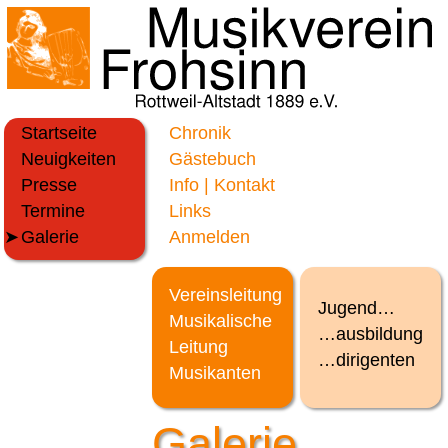
Startseite
Chronik
Neuigkeiten
Gästebuch
Presse
Info | Kontakt
Termine
Links
Galerie
Anmelden
Vereinsleitung
Jugend…
Musikalische
…ausbildung
Leitung
…dirigenten
Musikanten
Galerie