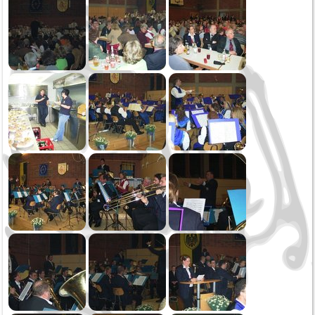
Oktoberfest
Sommerserenade
Jahreskonzert
Schmotziger Donnerstag
2022
Weihnachtsspielen
Kirbe MV Hausen
Oktoberfest Sonntag
Oktoberfest Samstag
Saukirbe Göllsdorf
Stadtfest Rottweil
Jahreskonzert
Generalversammlung
Fasnetssonntag
2021
Weihnachtsspielen