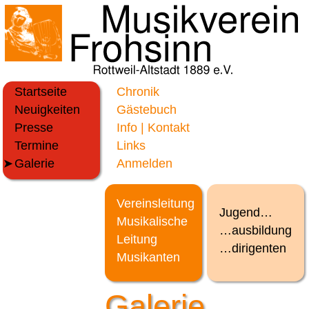
Startseite
Chronik
Neuigkeiten
Gästebuch
Presse
Info | Kontakt
Termine
Links
Galerie
Anmelden
Vereinsleitung
Jugend…
Musikalische
…ausbildung
Leitung
…dirigenten
Musikanten
Galerie