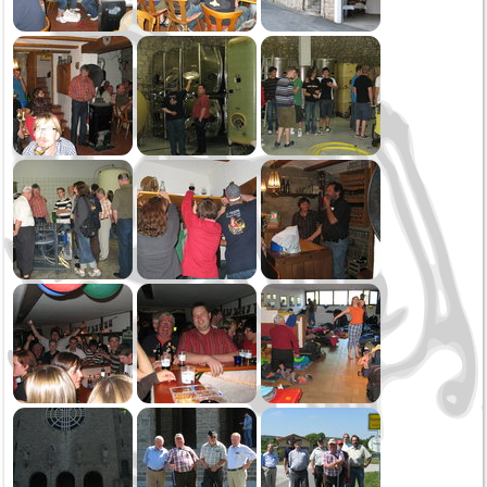
Oktoberfest
Sommerserenade
Jahreskonzert
Schmotziger Donnerstag
2022
Weihnachtsspielen
Kirbe MV Hausen
Oktoberfest Sonntag
Oktoberfest Samstag
Saukirbe Göllsdorf
Stadtfest Rottweil
Jahreskonzert
Generalversammlung
Fasnetssonntag
2021
Weihnachtsspielen