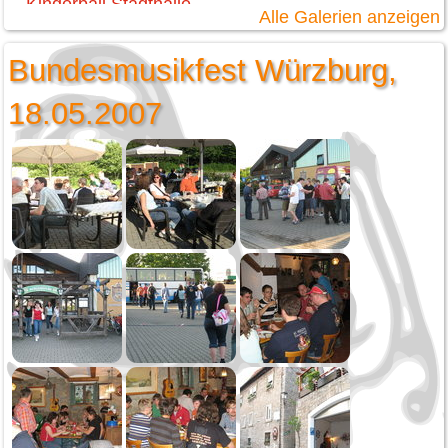
Kinderball Stadthalle
Alle Galerien anzeigen
Schmotziger Donnerstag
Kabisball
Bundesmusikfest Würzburg,
Dreikönig
18.05.2007
2024
Weihnachtsspielen
Christkönigsmesse
Vereinsausflug Freiburg
Öffentliche Musikprobe
Jahreskonzert
Generalversammlung
Fasnet
Schmotziger Donnerstag
Narrentag Oberndorf
2023
Weihnachtsfeier