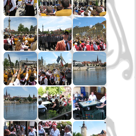
Dreikönig
2017
Weihnachtsspielen
Achtung Aufnahme!
Oktoberfest Sonntag
Oktoberfest Samstag
Ausflug und Konzert Stollhofen
Fasnet
Narradag
Fasnetsuniform
2016
Letzte Probe vor den Sommerferien
Konzertreise nach Imst
Jugendkapelle
Frühjahrskonzert
Probenwochenende