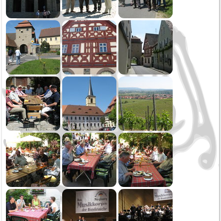
Oktoberfest
Generalversammlung
Öffentliche Musikprobe
Erste Probe
2020
Narrensprung
Kinderball
Schmotziger
Generalversammlung
2019
Weihnachtsspielen
Kirchenkonzert
Oktoberfest Sonntag
Oktoberfest Samstag
Öffentliche Musikprobe