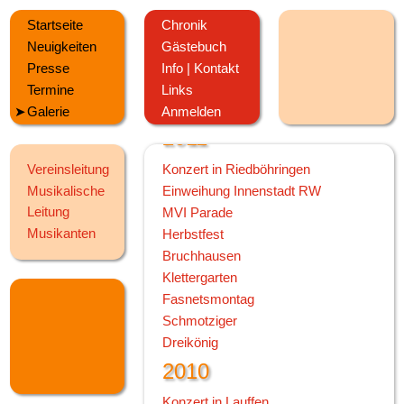
Kirbefest Hausen
Startseite
Chronik
Oktoberfest
Neuigkeiten
Gästebuch
Kanufahren
Presse
Info | Kontakt
100 Jahre MV Horgen
Termine
Links
Jahreskonzert
Galerie
Anmelden
2011
Konzert in Riedböhringen
Vereinsleitung
Einweihung Innenstadt RW
Musikalische
Leitung
MVI Parade
Musikanten
Herbstfest
Bruchhausen
Klettergarten
Fasnetsmontag
Schmotziger
Dreikönig
2010
Konzert in Lauffen