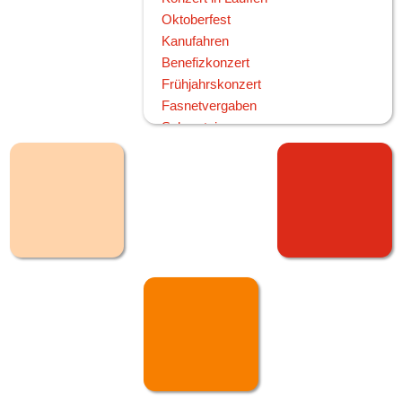
Oktoberfest
Kanufahren
Benefizkonzert
Frühjahrskonzert
Fasnetvergaben
Schmotziger
Generalversammlung
Narrentag Oberndorf
60ster Geburtstag
Standbrandmeister Müller
2009
120 Jahre MV Frohsinn
Kirbefest Hausen
Oktoberfest Sonntag
Oktoberfest Samstag
Fronleichnam
Narrensprung
Neujahrsempfang CDU mit Angela