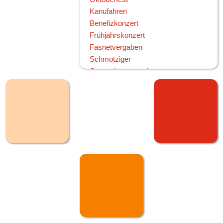
Kanufahren
Benefizkonzert
Frühjahrskonzert
Fasnetvergaben
Schmotziger
Generalversammlung
Narrentag Oberndorf
60ster Geburtstag
Standbrandmeister Müller
2009
120 Jahre MV Frohsinn
Kirbefest Hausen
Oktoberfest Sonntag
Oktoberfest Samstag
Fronleichnam
Narrensprung
Neujahrsempfang CDU mit Angela
Merkel