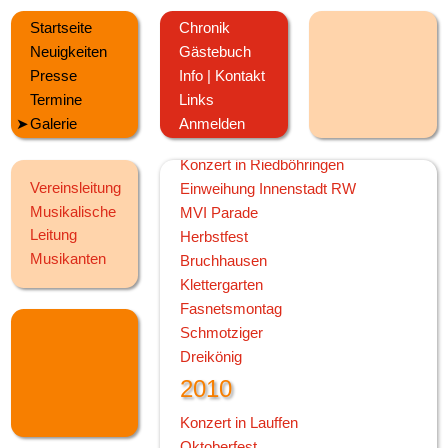
Kirbefest Hausen
Oktoberfest
Startseite
Chronik
Kanufahren
Neuigkeiten
Gästebuch
100 Jahre MV Horgen
Presse
Info | Kontakt
Jahreskonzert
Termine
Links
Galerie
Anmelden
2011
Konzert in Riedböhringen
Vereinsleitung
Einweihung Innenstadt RW
Musikalische
MVI Parade
Leitung
Herbstfest
Musikanten
Bruchhausen
Klettergarten
Fasnetsmontag
Schmotziger
Dreikönig
2010
Konzert in Lauffen
Oktoberfest