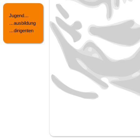
Jugend…
…ausbildung
…dirigenten