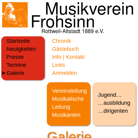
Startseite
Chronik
Neuigkeiten
Gästebuch
Presse
Info | Kontakt
Termine
Links
Galerie
Anmelden
Vereinsleitung
Jugend…
Musikalische
…ausbildung
Leitung
…dirigenten
Musikanten
Galerie