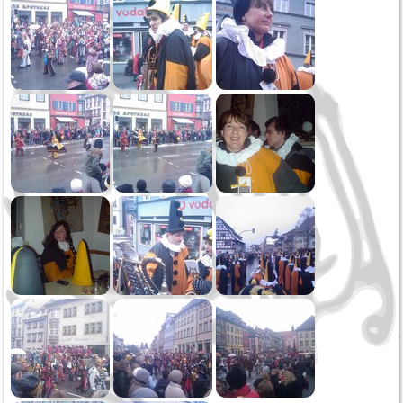
Oktoberfest
Sommerserenade
Jahreskonzert
Schmotziger Donnerstag
2022
Weihnachtsspielen
Kirbe MV Hausen
Oktoberfest Sonntag
Oktoberfest Samstag
Saukirbe Göllsdorf
Stadtfest Rottweil
Jahreskonzert
Generalversammlung
Fasnetssonntag
2021
Weihnachtsspielen