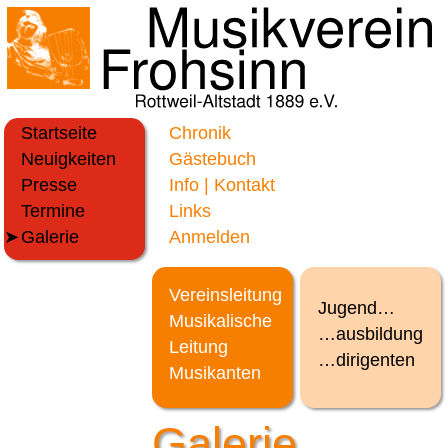
Startseite
Chronik
Neuigkeiten
Gästebuch
Presse
Info | Kontakt
Termine
Links
Galerie
Anmelden
Vereinsleitung
Jugend…
Musikalische
…ausbildung
Leitung
…dirigenten
Musikanten
Galerie